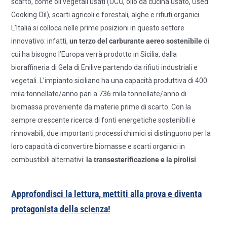
scarto, come oli vegetali usati (UCO, olio da cucina usato, Used
Cooking Oil), scarti agricoli e forestali, alghe e rifiuti organici.
L’Italia si colloca nelle prime posizioni in questo settore
innovativo: infatti,
un terzo del carburante aereo sostenibile
di
cui ha bisogno l’Europa verrà prodotto in Sicilia, dalla
bioraffineria di Gela di Enilive partendo da rifiuti industriali e
vegetali. L’impianto siciliano ha una capacità produttiva di 400
mila tonnellate/anno pari a 736 mila tonnellate/anno di
biomassa proveniente da materie prime di scarto. Con la
sempre crescente ricerca di fonti energetiche sostenibili e
rinnovabili, due importanti processi chimici si distinguono per la
loro capacità di convertire biomasse e scarti organici in
combustibili alternativi:
la transesterificazione e la pirolisi
.
Approfondisci la lettura, mettiti alla prova e diventa
protagonista della scienza!